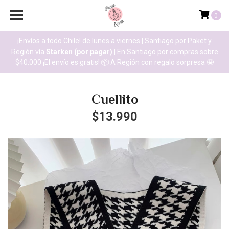
0
¡Envíos a todo Chile! de lunes a viernes
|
Santiago por Paket y
Región vía
Starken (por pagar)
| En Santiago por compras sobre
$40.000 ¡El envío es gratis! 📦 A Región con regalo sorpresa 🤩
Cuellito
$13.990