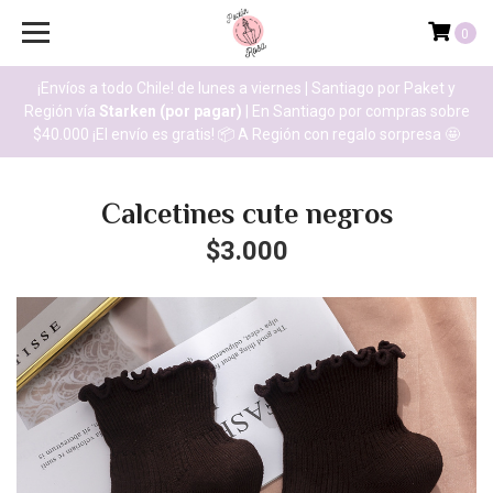
0
¡Envíos a todo Chile! de lunes a viernes
|
Santiago por Paket y
Región vía
Starken (por pagar)
| En Santiago por compras sobre
$40.000 ¡El envío es gratis! 📦 A Región con regalo sorpresa 🤩
Calcetines cute negros
$3.000